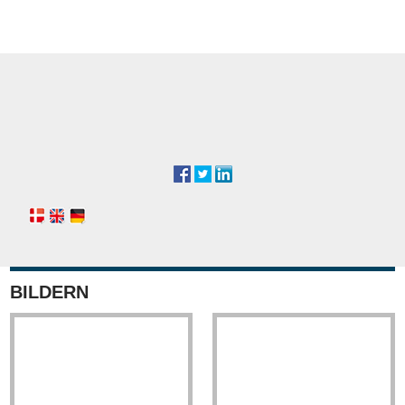
​
​
BILDERN​