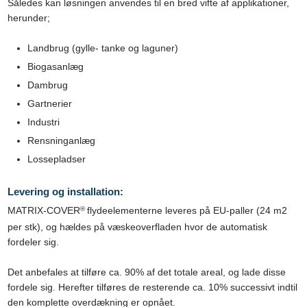
Således kan løsningen anvendes til en bred vifte af applikationer,
herunder;
​Landbrug (gylle- tanke og laguner)
​Biogasanlæg
​Dambrug
​Gartnerier
​Industri
​Rensninganlæg
Lossepladser
Levering og installation:
®
MATRIX-COVER
flydeelementerne leveres på EU-paller (24 m2
per stk), og hældes på væskeoverfladen hvor de automatisk
fordeler sig.
Det anbefales at tilføre ca. 90% af det totale areal, og lade disse
fordele sig. Herefter tilføres de resterende ca. 10% successivt indtil
den komplette overdækning er opnået.